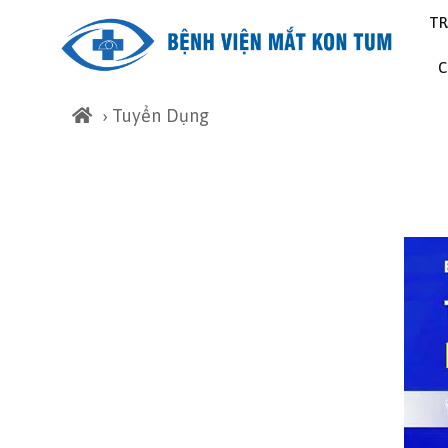
T
› Tuyển Dụng