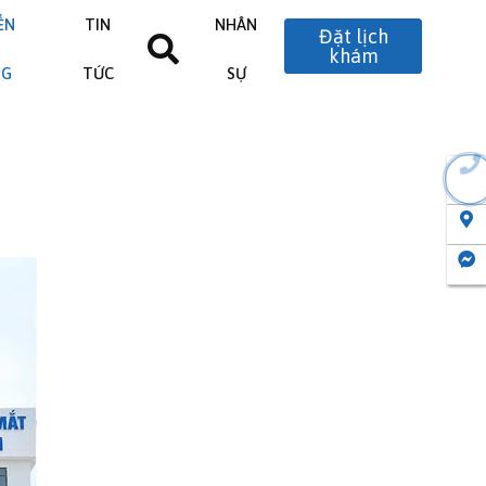
ỂN
TIN
NHÂN
Đặt lịch
khám
NG
TỨC
SỰ