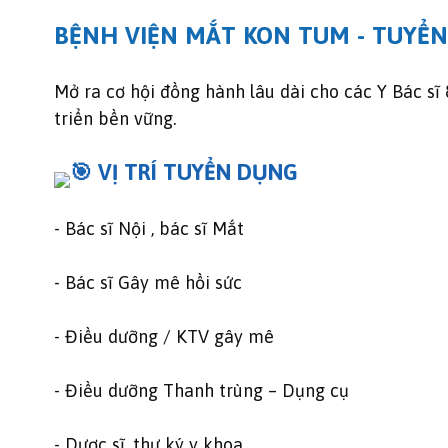
BỆNH VIỆN MẮT KON TUM - TUYỂN
Mở ra cơ hội đồng hành lâu dài cho các Y Bác s
triển bền vững.
VỊ TRÍ TUYỂN DỤNG
- Bác sĩ Nội , bác sĩ Mắt
- Bác sĩ Gây mê hồi sức
- Điều dưỡng / KTV gây mê
- Điều dưỡng Thanh trùng – Dụng cụ
- Dược sĩ, thư ký y khoa