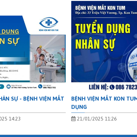
ÂN SỰ - BỆNH VIỆN MẮT
BỆNH VIỆN MẮT KON TU
M
DỤNG
025 14:23
21/01/2025 11:26