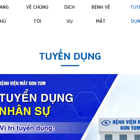
RANG
VỀ CHÚNG
DỊCH
BỆNH VỀ
TUY
CHỦ
TÔI
VỤ
MẮT
DỤ
TUYỂN DỤNG